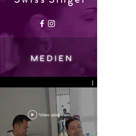
M E D I E N
Video abspielen