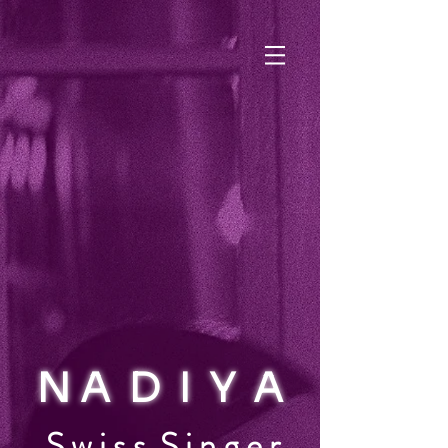
N A D I Y A
S w i s s S i n g e r