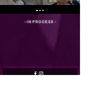
- I N P R O C E S S -